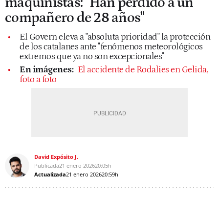
maquinistas: "Han perdido a un
compañero de 28 años"
El Govern eleva a "absoluta prioridad" la protección
de los catalanes ante "fenómenos meteorológicos
extremos que ya no son excepcionales"
En imágenes:
El accidente de Rodalies en Gelida,
foto a foto
David Expósito J.
Publicada
21 enero 2026
20:05h
Actualizada
21 enero 2026
20:59h