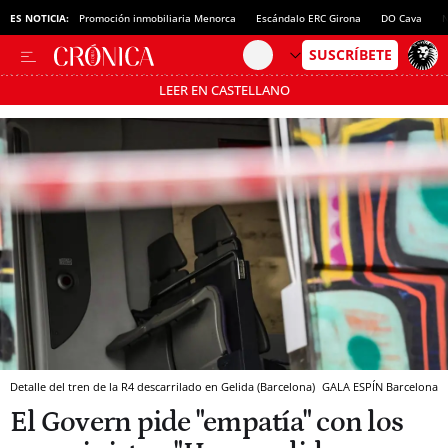
ES NOTICIA:
Promoción inmobiliaria Menorca
Escándalo ERC Girona
DO Cava
N
LEER EN CASTELLANO
Pásate al MODO AHORRO
Detalle del tren de la R4 descarrilado en Gelida (Barcelona)
GALA ESPÍN
Barcelona
El Govern pide "empatía" con los