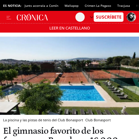
ES NOTICIA:
Junts acorrala a Comín
Wallapop
Crimen La Pegaso
Tracjusa
H
LEER EN CASTELLANO
Pásate al MODO AHORRO
La piscina y las pistas de tenis del Club Bonasport
Club Bonasport
El gimnasio favorito de los