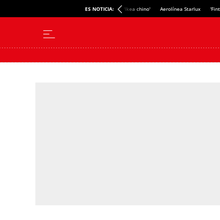
ES NOTICIA:
'Ikea chino'
Aerolínea Starlux
'Fin