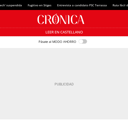
tech' suspendida
Fugitivo en Sitges
Entrevista a candidato PSC Terrassa
Ruta fácil
LEER EN CASTELLANO
Pásate al MODO AHORRO