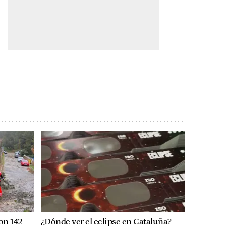
con 142
¿Dónde ver el eclipse en Cataluña?