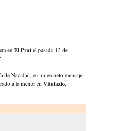
El Prat
ista en
el pasado 13 de
".
ía de Navidad, en un escueto mensaje
Vitulazio,
trado a la menor en