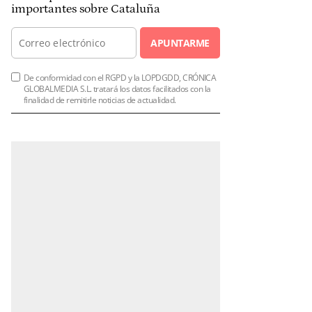
importantes sobre Cataluña
APUNTARME
De conformidad con el RGPD y la LOPDGDD, CRÓNICA
GLOBALMEDIA S.L. tratará los datos facilitados con la
finalidad de remitirle noticias de actualidad.