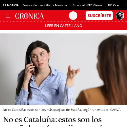
ES NOTICIA:
Promoción inmobiliaria Menorca
Escándalo ERC Girona
DO Cava
N
LEER EN CASTELLANO
Pásate al MODO AHORRO
No es Cataluña: estos son los más quejicas de España, según un estudio
CANVA
No es Cataluña: estos son los