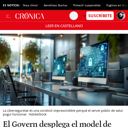
ES NOTICIA:
'Ikea chino'
Aerolínea Starlux
'Fintech' suspendida
Fugitivo en Sitg
LEER EN CASTELLANO
Pásate al MODO AHORRO
La ciberseguretat és una condició imprescindible perquè el servei públic de salut
pugui funcionar
AdobeStock
El Govern desplega el model de