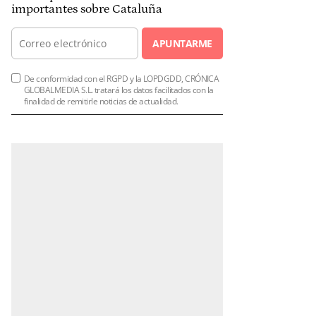
importantes sobre Cataluña
APUNTARME
De conformidad con el RGPD y la LOPDGDD, CRÓNICA
GLOBALMEDIA S.L. tratará los datos facilitados con la
finalidad de remitirle noticias de actualidad.