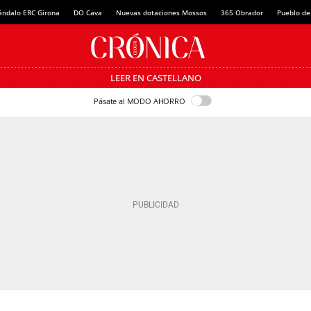
ándalo ERC Girona
DO Cava
Nuevas dotaciones Mossos
365 Obrador
Pueblo de
LEER EN CASTELLANO
Pásate al MODO AHORRO