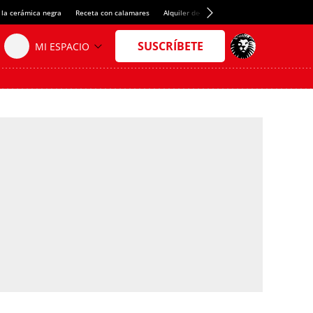
 la cerámica negra
Receta con calamares
Alquiler de habitaciones en España
Créd