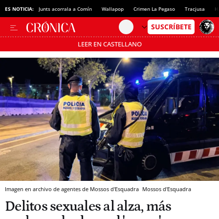
ES NOTICIA:
Junts acorrala a Comín
Wallapop
Crimen La Pegaso
Tracjusa
H
LEER EN CASTELLANO
Pásate al MODO AHORRO
Imagen en archivo de agentes de Mossos d'Esquadra
Mossos d'Esquadra
Delitos sexuales al alza, más