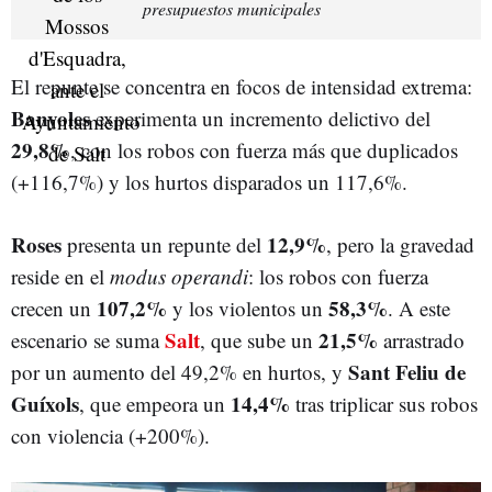
presupuestos municipales
El repunte se concentra en focos de intensidad extrema:
Banyoles
experimenta un incremento delictivo del
29,8%
, con los robos con fuerza más que duplicados
(+116,7%) y los hurtos disparados un 117,6%.
Roses
12,9%
presenta un repunte del
, pero la gravedad
reside en el
modus operandi
: los robos con fuerza
107,2%
58,3%
crecen un
y los violentos un
. A este
Salt
21,5%
escenario se suma
, que sube un
arrastrado
Sant Feliu de
por un aumento del 49,2% en hurtos
, y
Guíxols
14,4%
, que empeora un
tras triplicar sus robos
con violencia (+200%).