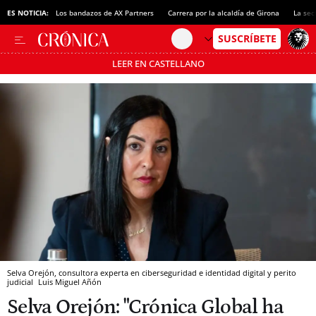
ES NOTICIA:
Los bandazos de AX Partners
Carrera por la alcaldía de Girona
La sec
LEER EN CASTELLANO
Pásate al MODO AHORRO
Selva Orejón, consultora experta en ciberseguridad e identidad digital y perito
judicial
Luis Miguel Añón
Selva Orejón: "Crónica Global ha