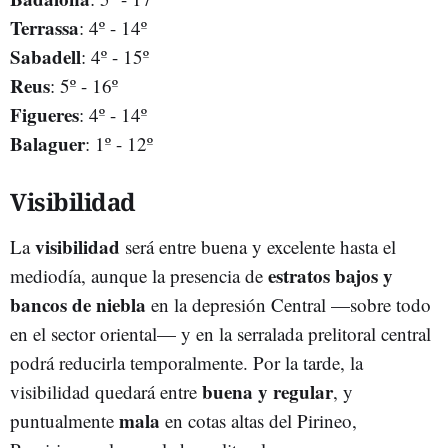
Terrassa
: 4º - 14º
Sabadell
: 4º - 15º
Reus
: 5º - 16º
Figueres
: 4º - 14º
Balaguer
: 1º - 12º
Visibilidad
visibilidad
La
será entre buena y excelente hasta el
estratos bajos y
mediodía, aunque la presencia de
bancos de niebla
en la depresión Central —sobre todo
en el sector oriental— y en la serralada prelitoral central
podrá reducirla temporalmente. Por la tarde, la
buena y regular
visibilidad quedará entre
, y
mala
puntualmente
en cotas altas del Pirineo,