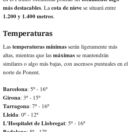
más destacables
cota de nieve
. La
se situará entre
1.200 y 1.400 metros
.
Temperaturas
temperaturas mínimas
Las
serán ligeramente más
máximas
altas, mientras que las
se mantendrán
similares o algo más bajas, con ascensos puntuales en el
norte de Ponent.
Barcelona
: 5º - 16º
Girona
: 3º - 15º
Tarragona
: 7º - 16º
Lleida
: 0º - 12º
L'Hospitalet de Llobregat
: 5º - 16º
Badalona
: 5º - 17º