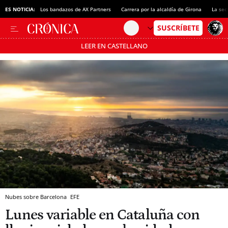
ES NOTICIA:
Los bandazos de AX Partners
Carrera por la alcaldía de Girona
La sec
LEER EN CASTELLANO
Pásate al MODO AHORRO
Nubes sobre Barcelona
EFE
Lunes variable en Cataluña con