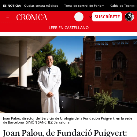
ES NOTICIA:
Quejas contra médicos
Toma de control de Parlem
Caída de Tecnotr
LEER EN CASTELLANO
Pásate al MODO AHORRO
Joan Palou, director del Servicio de Urología de la Fundación Puigvert, en la sede
de Barcelona
SIMÓN SÁNCHEZ
Barcelona
Joan Palou, de Fundació Puigvert: