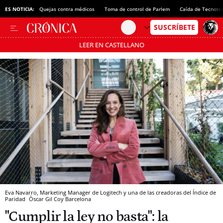
ES NOTICIA:
Quejas contra médicos
Toma de control de Parlem
Caída de Tecnotr
LEER EN CASTELLANO
Pásate al MODO AHORRO
Eva Navarro, Marketing Manager de Logitech y una de las creadoras del Índice de
Paridad
Òscar Gil Coy
Barcelona
"Cumplir la ley no basta": la