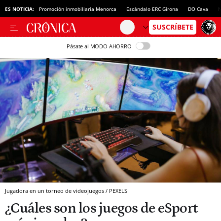
ES NOTICIA:
Promoción inmobiliaria Menorca
Escándalo ERC Girona
DO Cava
N
Pásate al MODO AHORRO
Jugadora en un torneo de videojuegos / PEXELS
¿Cuáles son los juegos de eSport