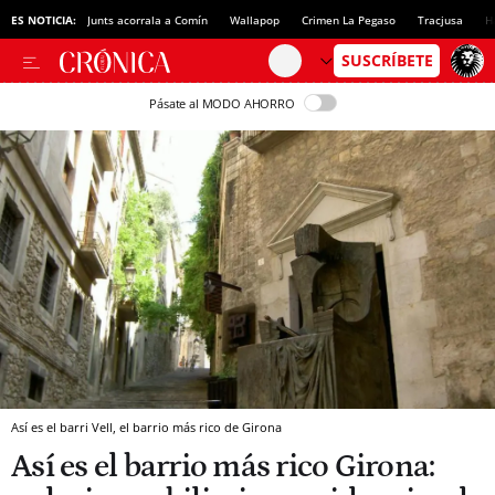
ES NOTICIA:
Junts acorrala a Comín
Wallapop
Crimen La Pegaso
Tracjusa
H
Pásate al MODO AHORRO
Así es el barri Vell, el barrio más rico de Girona
Así es el barrio más rico Girona: