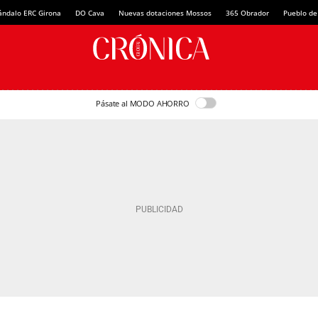
ándalo ERC Girona
DO Cava
Nuevas dotaciones Mossos
365 Obrador
Pueblo de
Pásate al MODO AHORRO