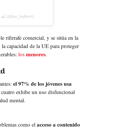
 🍒 (@lau_ballarin)
 rifirrafe comercial, y se sitúa en la
 la capacidad de la UE para proteger
menores
nerables:
los
.
ud
el 97% de los jóvenes usa
antes:
 cuatro exhibe un uso disfuncional
alud mental.
acceso a contenido
roblemas como el