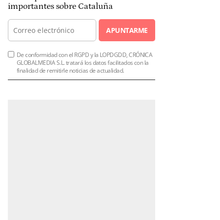
importantes sobre Cataluña
APUNTARME
De conformidad con el RGPD y la LOPDGDD, CRÓNICA
GLOBALMEDIA S.L. tratará los datos facilitados con la
finalidad de remitirle noticias de actualidad.