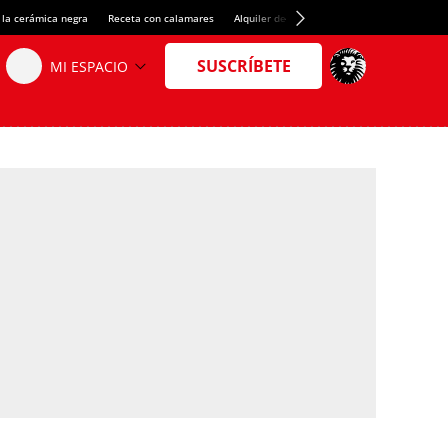
 la cerámica negra
Receta con calamares
Alquiler de habitaciones en España
Créd