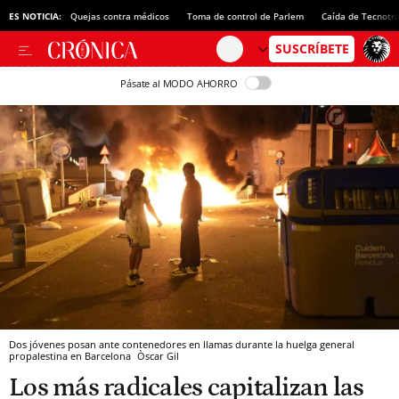
ES NOTICIA:
Quejas contra médicos
Toma de control de Parlem
Caída de Tecnotr
Pásate al MODO AHORRO
Dos jóvenes posan ante contenedores en llamas durante la huelga general
propalestina en Barcelona
Òscar Gil
Los más radicales capitalizan las