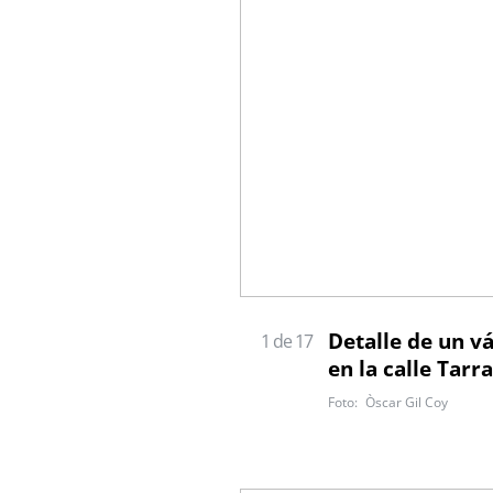
Detalle de un v
1 de 17
en la calle Tar
Òscar Gil Coy