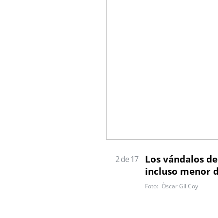
Los vándalos de
2 de 17
incluso menor d
Òscar Gil Coy