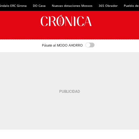
ándalo ERC Girona
DO Cava
Nuevas dotaciones Mossos
365 Obrador
Pueblo de
Pásate al MODO AHORRO