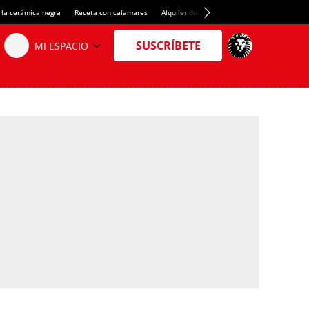
 la cerámica negra
Receta con calamares
Alquiler de habitaciones en España
Créd