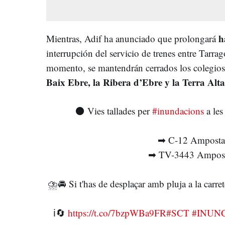
h
Mientras, Adif ha anunciado que prolongará
interrupción del servicio de trenes entre Tarr
momento, se mantendrán cerrados los colegios
Baix Ebre, la Ribera d’Ebre y la Terra Alta
⚫ Vies tallades per
#inundacions
a les
➡ C-12 Amposta-
➡ TV-3443 Ampost
⛈🚘 Si t'has de desplaçar amb pluja a la carr
ℹ🔄
https://t.co/7bzpWBa9FR
#SCT
#INUN