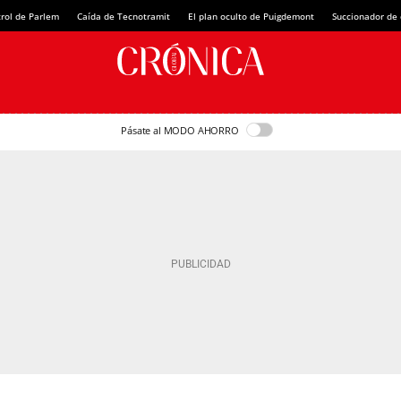
rol de Parlem
Caída de Tecnotramit
El plan oculto de Puigdemont
Succionador de c
Pásate al MODO AHORRO