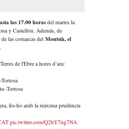
asta las 17.00 horas
del martes la
agona y Castellón. Además, de
Montsià, el
 de las comarcas del
.
 Terres de l'Ebre a hores d’ara:
Tortosa
a–Tortosa
etera, fes-ho amb la màxima prudència
CAT
pic.twitter.com/Q2hY7ng7NA