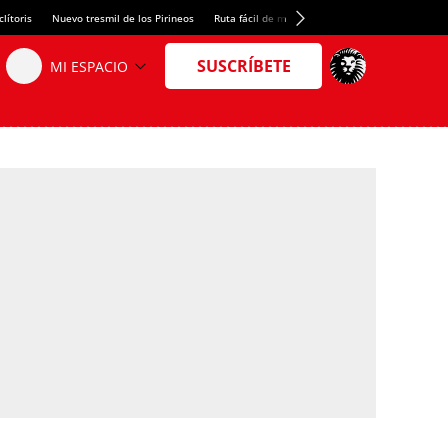
lítoris
Nuevo tresmil de los Pirineos
Ruta fácil de montaña
El arroz más meloso