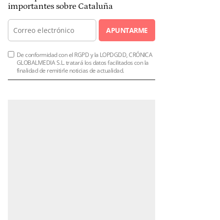
importantes sobre Cataluña
APUNTARME
De conformidad con el RGPD y la LOPDGDD, CRÓNICA
GLOBALMEDIA S.L. tratará los datos facilitados con la
finalidad de remitirle noticias de actualidad.