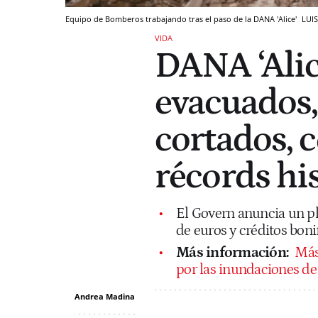
Equipo de Bomberos trabajando tras el paso de la DANA 'Alice'
LUI
VIDA
DANA ‘Alic
evacuados,
cortados, c
récords his
El Govern anuncia un pl
de euros y créditos boni
Más información:
Más
por las inundaciones de 
Andrea Madina