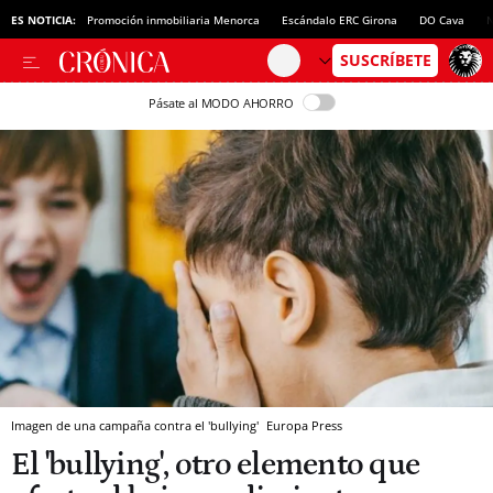
ES NOTICIA:
Promoción inmobiliaria Menorca
Escándalo ERC Girona
DO Cava
N
Pásate al MODO AHORRO
Imagen de una campaña contra el 'bullying'
Europa Press
El 'bullying', otro elemento que