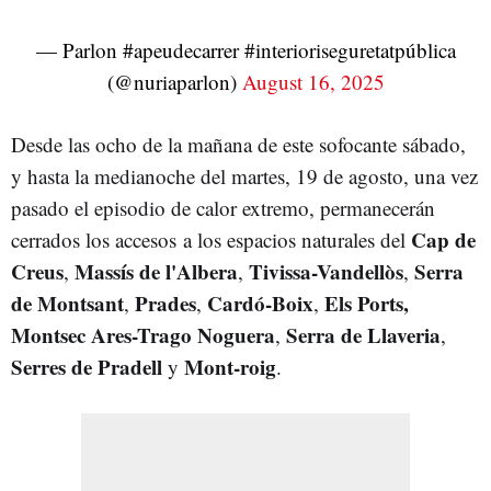
— Parlon #apeudecarrer #interioriseguretatpública
(@nuriaparlon)
August 16, 2025
Desde las ocho de la mañana de este sofocante sábado,
y hasta la medianoche del martes, 19 de agosto, una vez
pasado el episodio de calor extremo, permanecerán
Cap de
cerrados los accesos
a los espacios naturales del
Creus
Massís de l'Albera
Tivissa-Vandellòs
Serra
,
,
,
de Montsant
Prades
Cardó-Boix
Els Ports,
,
,
,
Montsec Ares-Trago Noguera
Serra de Llaveria
,
,
Serres de Pradell
Mont-roig
y
.