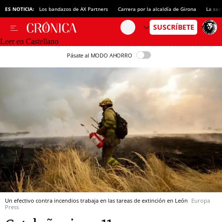
ES NOTICIA:
Los bandazos de AX Partners
Carrera por la alcaldía de Girona
La sec
Leer en Castellano
Pásate al MODO AHORRO
Un efectivo contra incendios trabaja en las tareas de extinción en León
Europa
Press