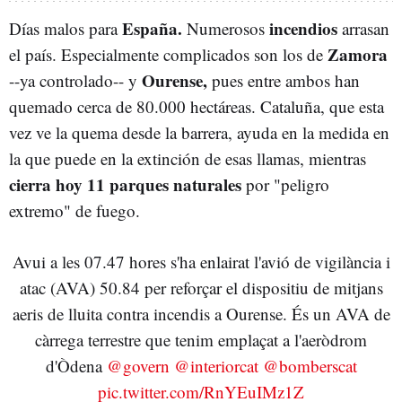
España.
incendios
Días malos para
Numerosos
arrasan
Zamora
el país. Especialmente complicados son los de
Ourense,
--ya controlado-- y
pues entre ambos han
quemado cerca de 80.000 hectáreas. Cataluña, que esta
vez ve la quema desde la barrera, ayuda en la medida en
la que puede en la extinción de esas llamas, mientras
cierra hoy 11 parques naturales
por "peligro
extremo" de fuego.
Avui a les 07.47 hores s'ha enlairat l'avió de vigilància i
atac (AVA) 50.84 per reforçar el dispositiu de mitjans
aeris de lluita contra incendis a Ourense. És un AVA de
càrrega terrestre que tenim emplaçat a l'aeròdrom
d'Òdena
@govern
@interiorcat
@bomberscat
pic.twitter.com/RnYEuIMz1Z