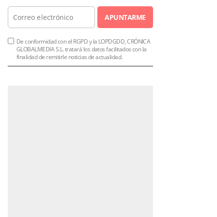
APUNTARME
De conformidad con el RGPD y la LOPDGDD, CRÓNICA
GLOBALMEDIA S.L. tratará los datos facilitados con la
finalidad de remitirle noticias de actualidad.