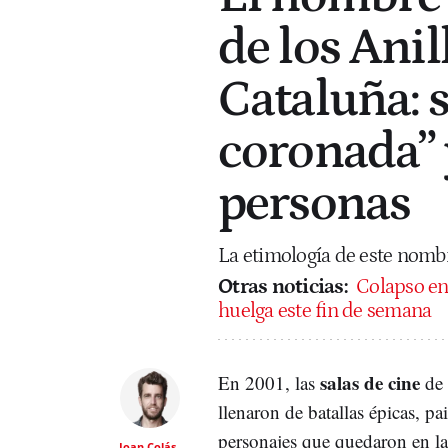
de los Anil
Cataluña: s
coronada” y
personas
La etimología de este nombr
Otras noticias:
Colapso en 
huelga este fin de semana
salas de cine
En 2001, las
de 
llenaron de batallas épicas, pa
personajes que quedaron en l
Joan Colás