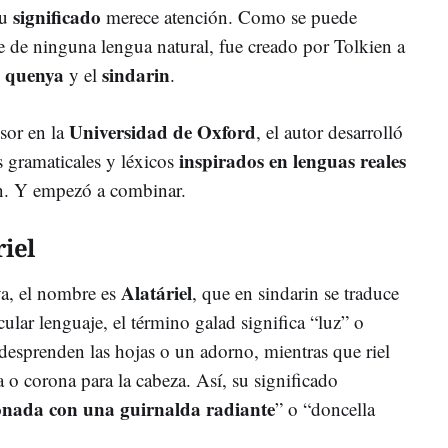
significado
su
merece atención. Como se puede
e de ninguna lengua natural, fue creado por Tolkien a
quenya
sindarin
l
y el
.
Universidad de Oxford
sor en la
, el autor desarrolló
inspirados en lenguas reales
 gramaticales y léxicos
tín. Y empezó a combinar.
iel
Alatáriel
ya, el nombre es
, que en sindarin se traduce
ular lenguaje, el término galad significa “luz” o
 desprenden las hojas o un adorno, mientras que riel
a o corona para la cabeza. Así, su significado
onada con una guirnalda radiante
” o “doncella