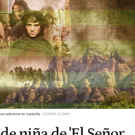
 que sobrevive en Cataluña
CRÓNICA GLOBAL
de niña de 'El Señor