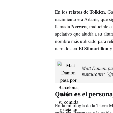
relatos de Tolkien
En los
, Ga
nacimiento era Artanis, que s
Nerwen
llamada
, traducible 
apelativo que aludía a su altur
nombre más utilizado para refe
El Silmarillion
narrados en
y 
Matt Damon pasa
restaurante: "Qu
Quién es el persona
En la mitología de la Tierra M
antiguas. Pertenece a la noble