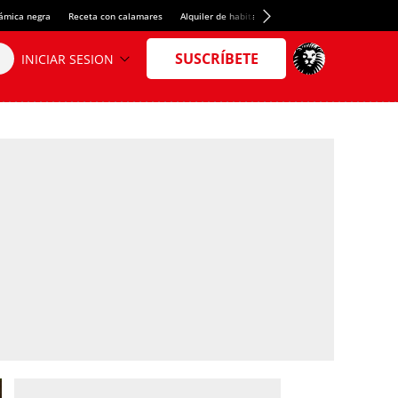
rámica negra
Receta con calamares
Alquiler de habitaciones en España
Crédito del