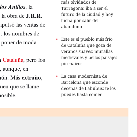
más olvidados de
los Anillos
, la
Tarragona: iba a ser el
J.R.R.
futuro de la ciudad y hoy
 la obra de
lucha por salir del
impulsó las ventas de
abandono
o: los nombres de
Este es el pueblo más frío
a poner de moda.
de Cataluña que goza de
veranos suaves: murallas
medievales y bellos paisajes
n
Cataluña
, pero los
pirenaicos
 aunque, en
extraño
La casa modernista de
omún. Más
,
Barcelona que esconde
uien que se llame
decenas de Labubus: te los
posible.
puedes hasta comer