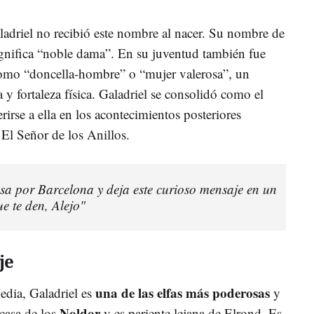
ladriel no recibió este nombre al nacer. Su nombre de
ignifica “noble dama”. En su juventud también fue
como “doncella-hombre” o “mujer valerosa”, un
a y fortaleza física. Galadriel se consolidó como el
rirse a ella en los acontecimientos posteriores
El Señor de los Anillos.
 por Barcelona y deja este curioso mensaje en un
e te den, Alejo"
je
una de las elfas más poderosas
edia, Galadriel es
y
Noldor
 casa de los
y es pariente lejana de Elrond. Es