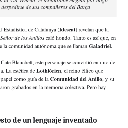
 ni Via Venetto: el restaurante elegido por Iñigo
 despedirse de sus compañeros del Barça
Idescat
d’Estadística de Catalunya (
) revelan que la
 Señor de los Anillos
caló hondo. Tanto es así que, en
Galadriel
de la comunidad autónoma que se llaman
.
r Cate Blanchett, este personaje se convirtió en uno de
Lothlórien
ga. La estética de
, el reino élfico que
Comunidad del Anillo
u papel como guía de la
, y su
daron grabados en la memoria colectiva. Pero hay
to de un lenguaje inventado