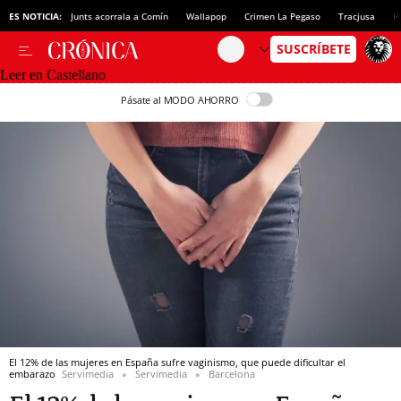
ES NOTICIA:
Junts acorrala a Comín
Wallapop
Crimen La Pegaso
Tracjusa
H
Leer en Castellano
Pásate al MODO AHORRO
El 12% de las mujeres en España sufre vaginismo, que puede dificultar el
embarazo
Servimedia
Servimedia
Barcelona