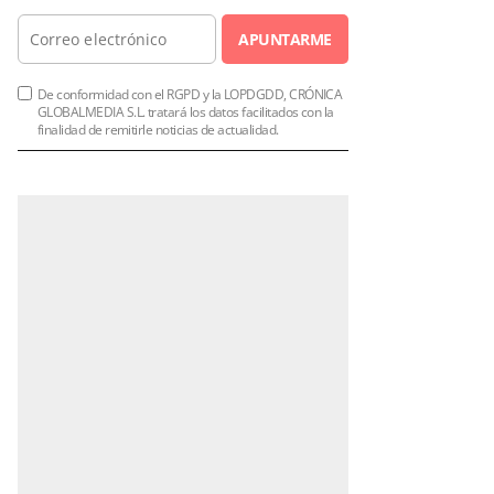
APUNTARME
De conformidad con el RGPD y la LOPDGDD, CRÓNICA
GLOBALMEDIA S.L. tratará los datos facilitados con la
finalidad de remitirle noticias de actualidad.