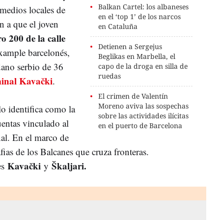
Balkan Cartel: los albaneses
 medios locales de
en el ‘top 1’ de los narcos
 a que el joven
en Cataluña
 200 de la calle
Detienen a Sergejus
ixample barcelonés,
Beglikas en Marbella, el
dano serbio de 36
capo de la droga en silla de
ruedas
minal Kavački
.
El crimen de Valentín
Moreno aviva las sospechas
o identifica como la
sobre las actividades ilícitas
uentas vinculado al
en el puerto de Barcelona
al. En el marco de
fias de los Balcanes que cruza fronteras.
Kavački
Škaljari.
es
y