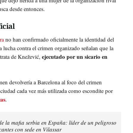
ue dejó herida a una mujer de la organización rival
usca desde entonces.
icial
ra
no han confirmado oficialmente la identidad del
 la lucha contra el crimen organizado señalan que la
ejecutado por un sicario en
 trata de Knežević,
men devolvería a Barcelona al foco del crimen
 ciudad cada vez más utilizada como escondite por
cas
.
de la mafia serbia en España: líder de un peligroso
cantes con sede en Vilassar