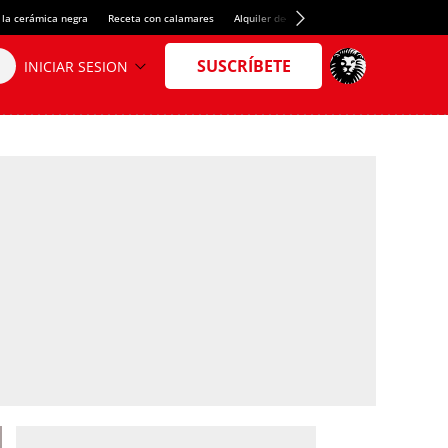
 la cerámica negra
Receta con calamares
Alquiler de habitaciones en España
Créd