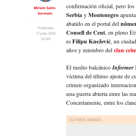
confirmación oficial, pero los
Miriam Saint-
Serbia
Montenegro
Germain
y
apuntan
número
abatido en el portal del
Publicada
Consell de Cent
, en pleno E
17 julio 2025
14:32h
Filipu Knežević
es
, un ciuda
clan cri
años y miembro del
Informer
El medio balcánico
l
víctima del último ajuste de c
crimen organizado internacion
una guerra abierta entre las ma
Concretamente, entre los clan