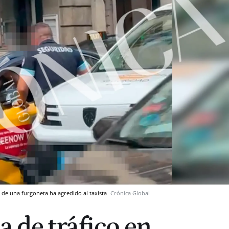
 de una furgoneta ha agredido al taxista
Crónica Global
a de tráfico en