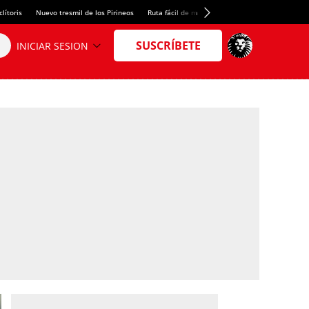
lítoris
Nuevo tresmil de los Pirineos
Ruta fácil de montaña
El arroz más meloso