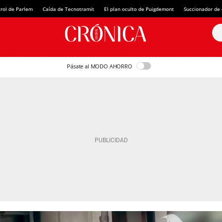
rol de Parlem
Caída de Tecnotramit
El plan oculto de Puigdemont
Succionador de c
Pásate al MODO AHORRO