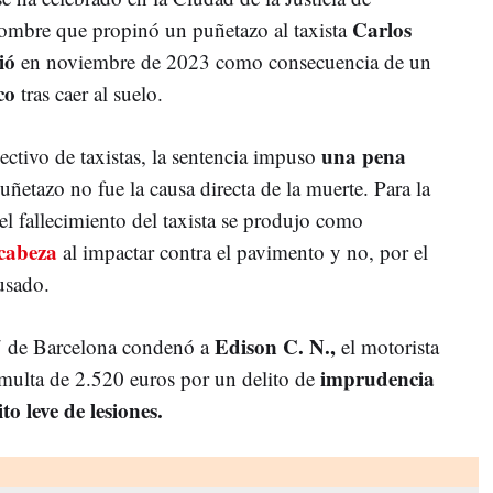
Carlos
 hombre que propinó un puñetazo al taxista
ió
en noviembre de 2023 como consecuencia de un
co
tras caer al suelo.
una pena
ctivo de taxistas, l
a sentencia impuso
uñetazo no fue la causa directa de la muerte. Para la
l fallecimiento del taxista se produjo como
 cabeza
al impactar contra el pavimento y no, por el
usado.
Edison
C.
N.
,
l 7 de Barcelona condenó a
el motorista
imprudencia
 multa de 2
.520
euros por un delito de
ito leve de lesiones.