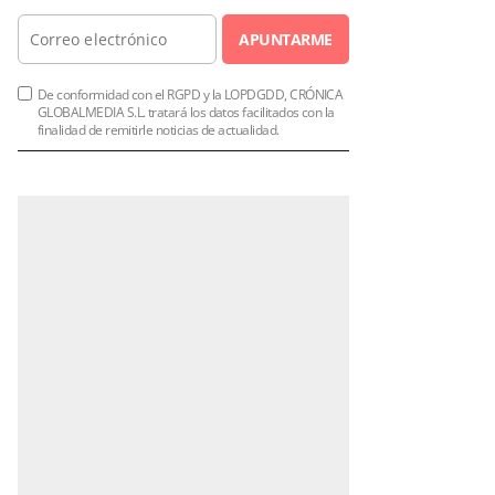
APUNTARME
De conformidad con el RGPD y la LOPDGDD, CRÓNICA
GLOBALMEDIA S.L. tratará los datos facilitados con la
finalidad de remitirle noticias de actualidad.