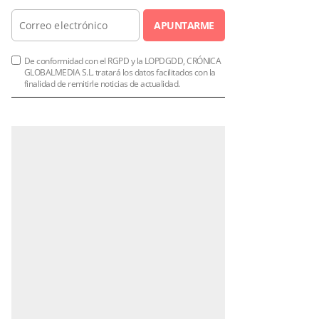
APUNTARME
De conformidad con el RGPD y la LOPDGDD, CRÓNICA
GLOBALMEDIA S.L. tratará los datos facilitados con la
finalidad de remitirle noticias de actualidad.