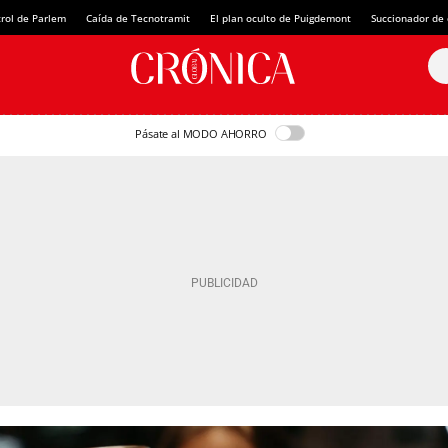
rol de Parlem
Caída de Tecnotramit
El plan oculto de Puigdemont
Succionador de c
Pásate al MODO AHORRO