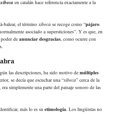
xibeca
a
en catalán hace referencia exactamente a la
pájaro
ià-balear, el término
xibeca
se recoge como “
normalmente asociado a supersticiones”. Y es que, en
anunciar desgracias
l poder de
, como ocurre con
os.
labra
múltiples
egún las descripciones, ha sido motivo de
erior, se decía que escuchar una “
xibeca
” cerca de la
, era simplemente una parte del paisaje sonoro de las
etimología
identificar, más lo es su
. Los lingüistas no