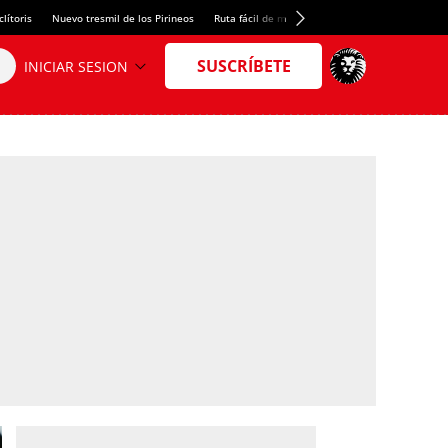
lítoris
Nuevo tresmil de los Pirineos
Ruta fácil de montaña
El arroz más meloso