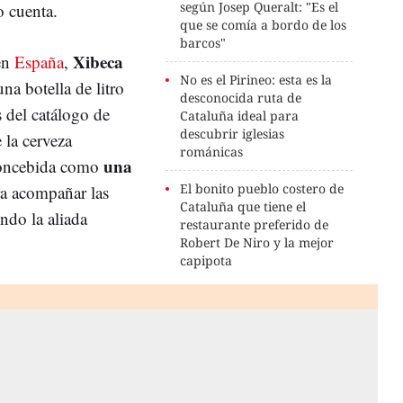
según Josep Queralt: "Es el
o cuenta.
que se comía a bordo de los
barcos"
Xibeca
 en
España
,
No es el Pirineo: esta es la
una botella de litro
desconocida ruta de
s del catálogo de
Cataluña ideal para
descubrir iglesias
la cerveza
románicas
una
 concebida como
El bonito pueblo costero de
a acompañar las
Cataluña que tiene el
ndo la aliada
restaurante preferido de
Robert De Niro y la mejor
capipota