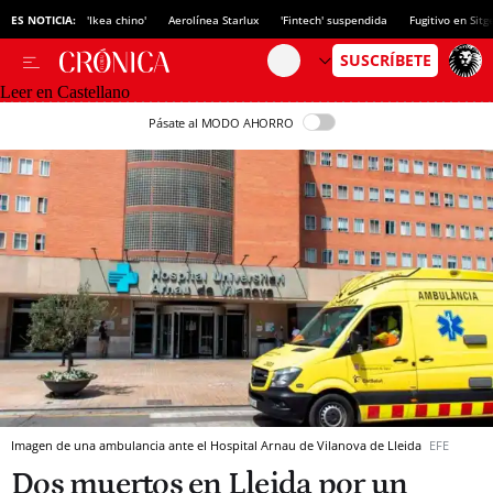
ES NOTICIA:
'Ikea chino'
Aerolínea Starlux
'Fintech' suspendida
Fugitivo en Sitg
Leer en Castellano
Pásate al MODO AHORRO
Imagen de una ambulancia ante el Hospital Arnau de Vilanova de Lleida
EFE
Dos muertos en Lleida por un