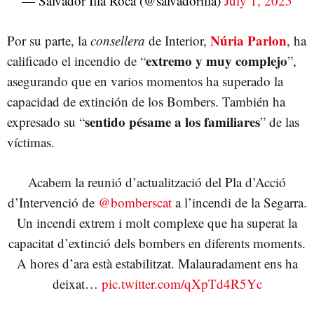
— Salvador Illa Roca (@salvadorilla)
July 1, 2025
Núria Parlon
Por su parte, la
consellera
de Interior,
, ha
extremo y muy complejo
calificado el incendio de “
”,
asegurando que en varios momentos ha superado la
capacidad de extinción de los Bombers. También ha
sentido pésame a los familiares
expresado su “
” de las
víctimas.
Acabem la reunió d’actualització del Pla d’Acció
d’Intervenció de
@bomberscat
a l’incendi de la Segarra.
Un incendi extrem i molt complexe que ha superat la
capacitat d’extinció dels bombers en diferents moments.
A hores d’ara està estabilitzat. Malauradament ens ha
deixat…
pic.twitter.com/qXpTd4R5Yc