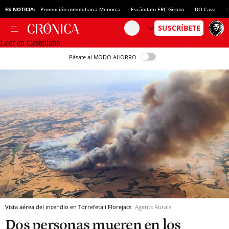
ES NOTICIA:
Promoción inmobiliaria Menorca
Escándalo ERC Girona
DO Cava
N
Leer en Castellano
Pásate al MODO AHORRO
Vista aérea del incendio en Torrefeta i Florejacs
Agents Rurals
Dos personas mueren en los