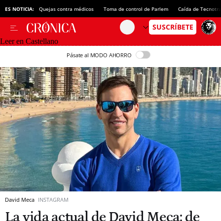
ES NOTICIA:
Quejas contra médicos
Toma de control de Parlem
Caída de Tecnotr
Leer en Castellano
Pásate al MODO AHORRO
David Meca
INSTAGRAM
La vida actual de David Meca: de