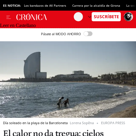
ES NOTICIA:
Los bandazos de AX Partners
Carrera por la alcaldía de Girona
La sec
Leer en Castellano
Pásate al MODO AHORRO
Día soleado en la playa de la Barceloneta
Lorena Sopêna
EUROPA PRESS
El calor no da tregua: cielos