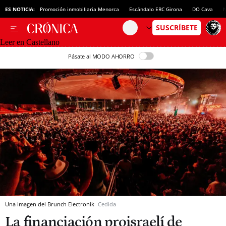
ES NOTICIA:
Promoción inmobiliaria Menorca
Escándalo ERC Girona
DO Cava
N
Leer en Castellano
Pásate al MODO AHORRO
Una imagen del Brunch Electronik
Cedida
La financiación proisraelí de