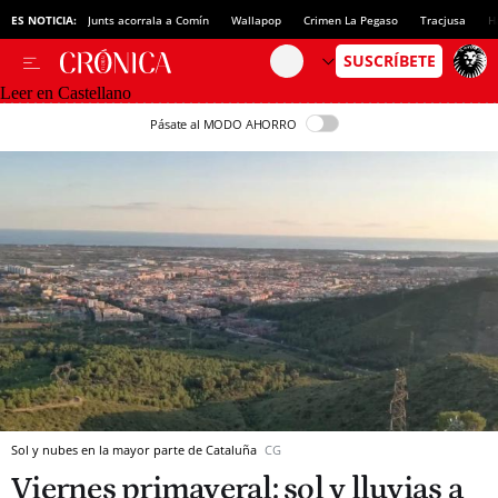
ES NOTICIA:
Junts acorrala a Comín
Wallapop
Crimen La Pegaso
Tracjusa
H
Leer en Castellano
Pásate al MODO AHORRO
Sol y nubes en la mayor parte de Cataluña
CG
Viernes primaveral: sol y lluvias a