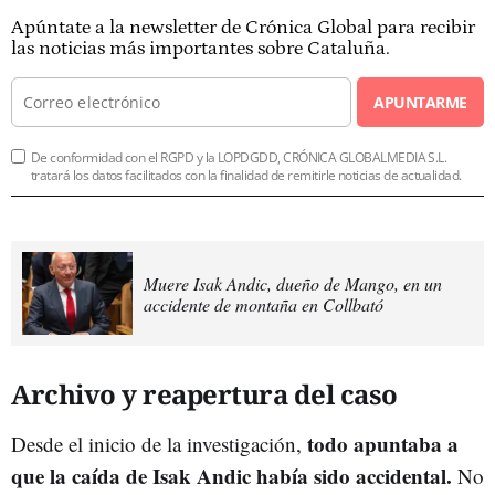
Apúntate a la newsletter de Crónica Global para recibir
las noticias más importantes sobre Cataluña.
APUNTARME
De conformidad con el RGPD y la LOPDGDD, CRÓNICA GLOBALMEDIA S.L.
tratará los datos facilitados con la finalidad de remitirle noticias de actualidad.
Muere Isak Andic, dueño de Mango, en un
accidente de montaña en Collbató
Archivo y reapertura del caso
todo
apuntaba
a
Desde
el
inicio
de
la
investigación,
que
la
caída
de
Isak
Andic
había
sido
accidental.
No