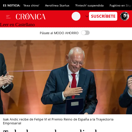
ES NOTICIA:
'Ikea chino'
Aerolínea Starlux
'Fintech' suspendida
Fugitivo en Sitg
Leer en Castellano
Pásate al MODO AHORRO
Isak Andic recibe de Felipe VI el Premio Reino de España a la Trayectoria
Empresarial