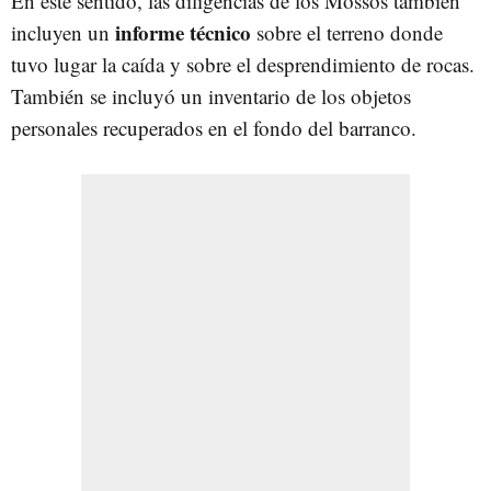
En este sentido, las diligencias de los Mossos también
informe
técnico
incluyen
un
sobre
el
terreno
donde
tuvo
lugar
la
caída
y
sobre
el
desprendimiento
de
rocas.
También
se
incluyó
un
inventario
de
los
objetos
personales
recuperados
en
el
fondo
del
barranco.