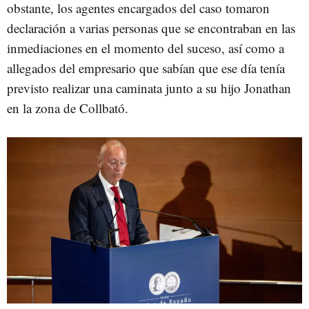
obstante,
los
agentes
encargados
del
caso
tomaron
declaración
a
varias
personas
que
se
encontraban
en
las
inmediaciones
en
el
momento
del
suceso,
así
como
a
allegados
del
empresario
que
sabían
que
ese
día
tenía
previsto
realizar
una
caminata
junto
a
su
hijo
Jonathan
en
la
zona
de
Collbató.