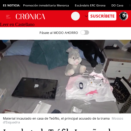
ES NOTICIA:
Promoción inmobiliaria Menorca
Escándalo ERC Girona
DO Cava
N
Leer en Castellano
Pásate al MODO AHORRO
Material incautado en casa de Teófilo, el principal acusado de la trama
Mossos
d'Esquadra