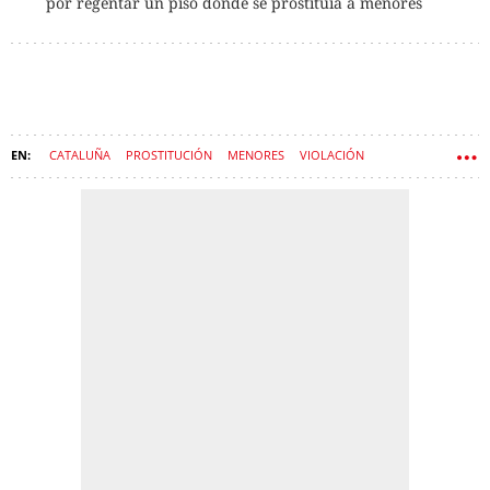
por regentar un piso donde se prostituía a menores
CATALUÑA
PROSTITUCIÓN
MENORES
VIOLACIÓN
PROTECCIÓN DE MENORES
DGAIA
CASO 'PELICOT CATALÁN'