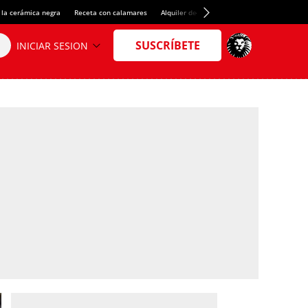
 la cerámica negra
Receta con calamares
Alquiler de habitaciones en España
Créd