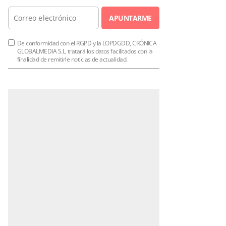
APUNTARME
De conformidad con el RGPD y la LOPDGDD, CRÓNICA
GLOBALMEDIA S.L. tratará los datos facilitados con la
finalidad de remitirle noticias de actualidad.