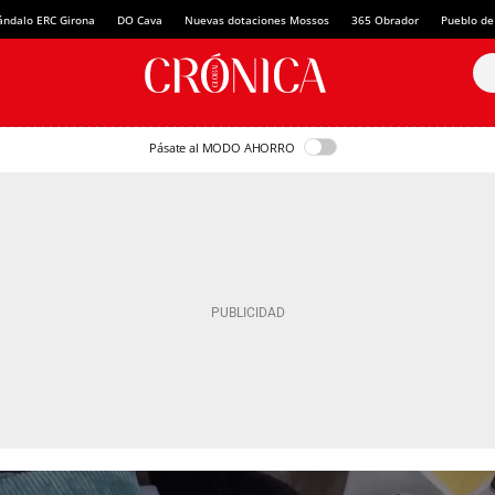
ándalo ERC Girona
DO Cava
Nuevas dotaciones Mossos
365 Obrador
Pueblo de
Pásate al MODO AHORRO