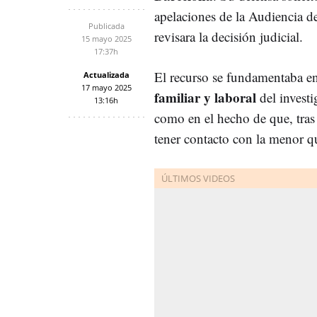
apelaciones de la Audiencia d
Publicada
revisara la decisión judicial.
15 mayo 2025
17:37h
El recurso se fundamentaba e
Actualizada
17 mayo 2025
familiar y laboral
del invest
13:16h
como
en
el
hecho
de
que,
tra
tener
contacto
con
la
menor
q