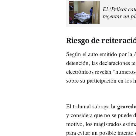
El ‘Pelicot ca
regentar un pi
Riesgo de reiteració
Según
el
auto
emitido
por
la
detención,
las
declaraciones
te
electrónicos
revelan “
numero
sobre
su
participación
en
los
la
graved
El
tribunal
subraya
y
considera
que
no
se
puede
d
motivo,
los
magistrados
esti
para
evitar
un
posible
intento