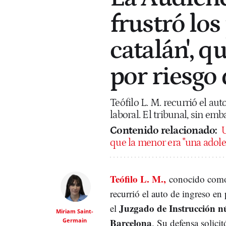
frustró los
catalán', q
por riesgo
Teófilo L. M. recurrió el aut
laboral. El tribunal, sin em
Contenido relacionado:
U
que la menor era "una adole
Teófilo L. M.,
conocido co
recurrió el auto de ingreso en
Juzgado de Instrucción n
el
Miriam Saint-
Barcelona
Germain
. Su defensa solicit