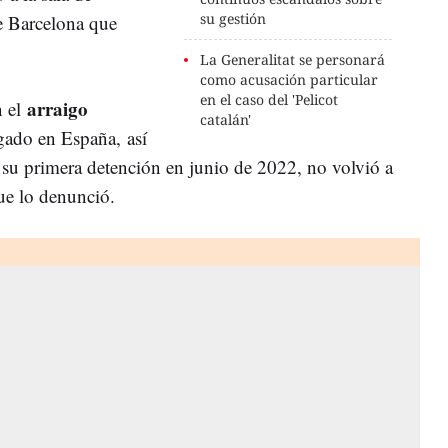
su gestión
e Barcelona que
La Generalitat se personará
como acusación particular
en el caso del 'Pelicot
arraigo
n el
catalán'
igado en España,
así
s
su
primera
detención
en
junio
de
2022,
no
volvió
a
ue
lo
denunció.