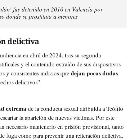
talán’ fue detenido en 2010 en Valencia por
so donde se prostituía a menores
n delictiva
Audiencia
en
abril
de
2024,
tras
su
segunda
stificales
y
el
contenido
extraído
de
sus
dispositivos
dejan
pocas
dudas
sos
y
consistentes
indicios
que
hechos
delictivos”.
ad
extrema
de
la
conducta sexual
atribuida
a
Teófilo
escartar
la
aparición
de
nuevas
víctimas.
Por
este
man
necesario
mantenerlo
en
prisión
provisional,
tanto
de
fuga
como
para
prevenir
una
reiteración
delictiva.