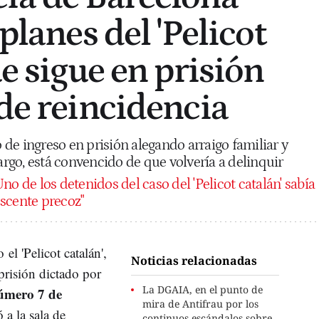
 planes del 'Pelicot
ue sigue en prisión
 de reincidencia
o de ingreso en prisión alegando arraigo familiar y
bargo, está convencido de que volvería a delinquir
no de los detenidos del caso del 'Pelicot catalán' sabía
scente precoz"
mo
el '
Pelicot
catalán',
Noticias relacionadas
 prisión dictado por
La DGAIA, en el punto de
úmero 7 de
mira de Antifrau por los
ó a la sala de
continuos escándalos sobre