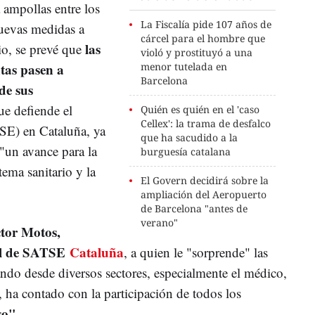
 ampollas entre los
La Fiscalía pide 107 años de
nuevas medidas a
cárcel para el hombre que
las
rio, se prevé que
violó y prostituyó a una
utas pasen a
menor tutelada en
Barcelona
de sus
ue defiende el
Quién es quién en el 'caso
Cellex': la trama de desfalco
SE) en Cataluña, ya
que ha sacudido a la
"un avance para la
burguesía catalana
tema sanitario y la
El Govern decidirá sobre la
ampliación del Aeropuerto
de Barcelona "antes de
verano"
tor Motos,
cal de SATSE
Cataluña
, a quien le "sorprende" las
ando desde diversos sectores, especialmente el médico,
 ha contado con la participación de todos los
so"
.