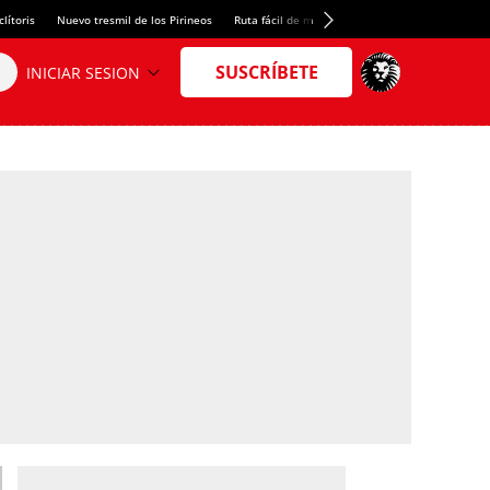
lítoris
Nuevo tresmil de los Pirineos
Ruta fácil de montaña
El arroz más meloso