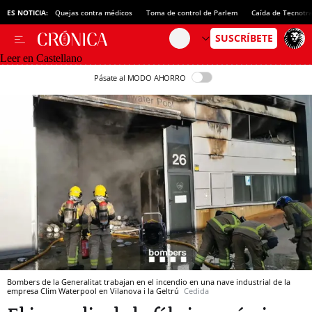
ES NOTICIA:
Quejas contra médicos
Toma de control de Parlem
Caída de Tecnotr
Leer en Castellano
Pásate al MODO AHORRO
Bombers de la Generalitat trabajan en el incendio en una nave industrial de la
empresa Clim Waterpool en Vilanova i la Geltrú
Cedida