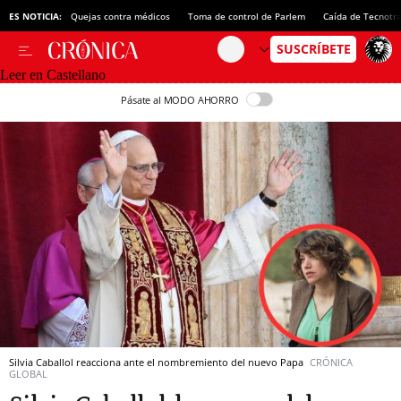
ES NOTICIA:
Quejas contra médicos
Toma de control de Parlem
Caída de Tecnotr
Leer en Castellano
Pásate al MODO AHORRO
Silvia Caballol reacciona ante el nombremiento del nuevo Papa
CRÓNICA
GLOBAL