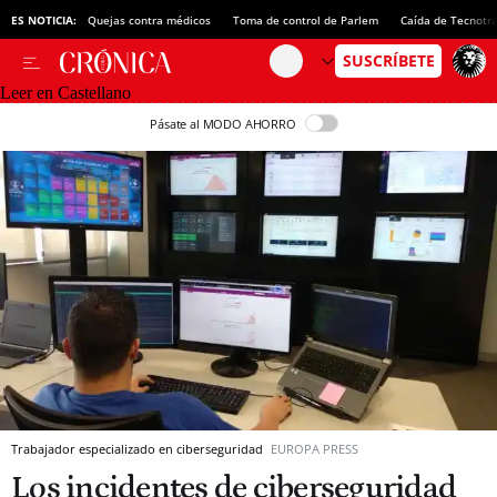
ES NOTICIA:
Quejas contra médicos
Toma de control de Parlem
Caída de Tecnotr
Leer en Castellano
Pásate al MODO AHORRO
Trabajador especializado en ciberseguridad
EUROPA PRESS
Los incidentes de ciberseguridad