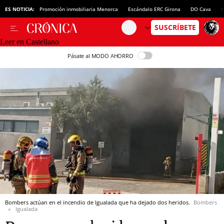
ES NOTICIA:
Promoción inmobiliaria Menorca
Escándalo ERC Girona
DO Cava
N
Leer en Castellano
Pásate al MODO AHORRO
Bombers actúan en el incendio de Igualada que ha dejado dos heridos.
Bombers
Igualada