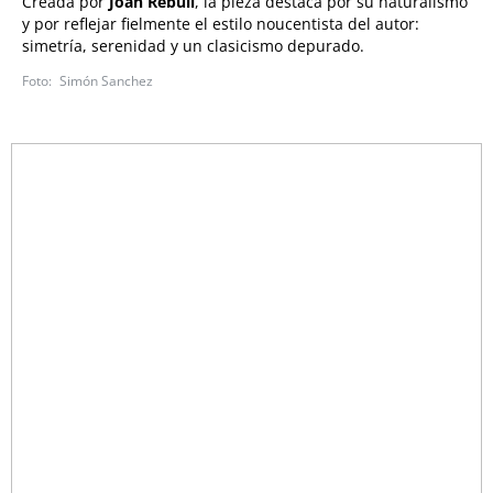
Creada por
Joan Rebull
, la pieza destaca por su naturalismo
y por reflejar fielmente el estilo noucentista del autor:
simetría, serenidad y un clasicismo depurado.
Simón Sanchez