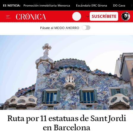
ES NOTICIA:
Promoción inmobiliaria Menorca
Escándalo ERC Girona
DO Cava
N
Pásate al MODO AHORRO
Ruta por 11 estatuas de Sant Jordi
en Barcelona