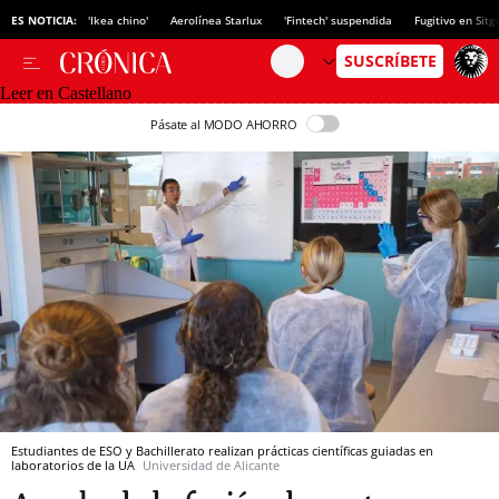
ES NOTICIA:
'Ikea chino'
Aerolínea Starlux
'Fintech' suspendida
Fugitivo en Sitg
Leer en Castellano
Pásate al MODO AHORRO
Estudiantes de ESO y Bachillerato realizan prácticas científicas guiadas en
laboratorios de la UA
Universidad de Alicante