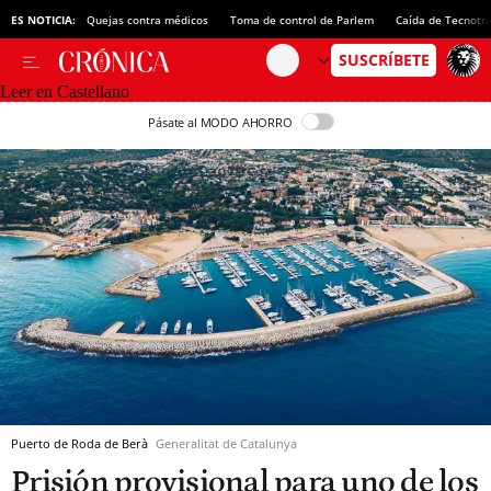
ES NOTICIA:
Quejas contra médicos
Toma de control de Parlem
Caída de Tecnotr
Leer en Castellano
Pásate al MODO AHORRO
Puerto de Roda de Berà
Generalitat de Catalunya
Prisión provisional para uno de los