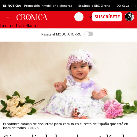
ES NOTICIA:
Promoción inmobiliaria Menorca
Escándalo ERC Girona
DO Cava
N
Leer en Castellano
Pásate al MODO AHORRO
El nombre catalán de dos letras poco común en el resto de España que está en
boca de todos
CANVA