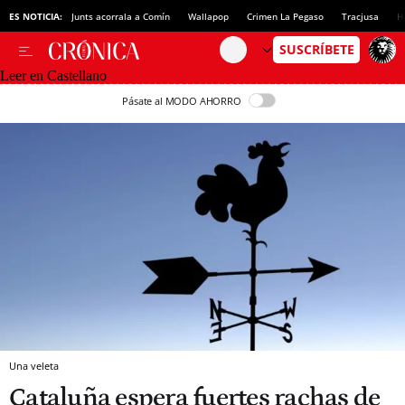
ES NOTICIA:
Junts acorrala a Comín
Wallapop
Crimen La Pegaso
Tracjusa
H
Leer en Castellano
Pásate al MODO AHORRO
Una veleta
Cataluña espera fuertes rachas de