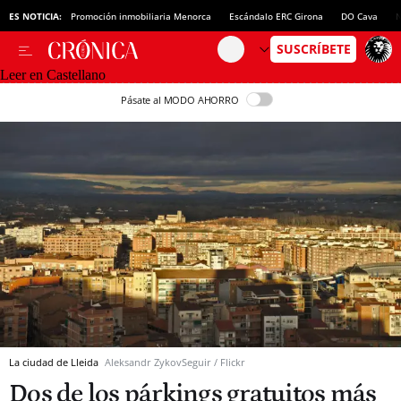
ES NOTICIA:
Promoción inmobiliaria Menorca
Escándalo ERC Girona
DO Cava
N
Leer en Castellano
Pásate al MODO AHORRO
La ciudad de Lleida
Aleksandr ZykovSeguir / Flickr
Dos de los párkings gratuitos más