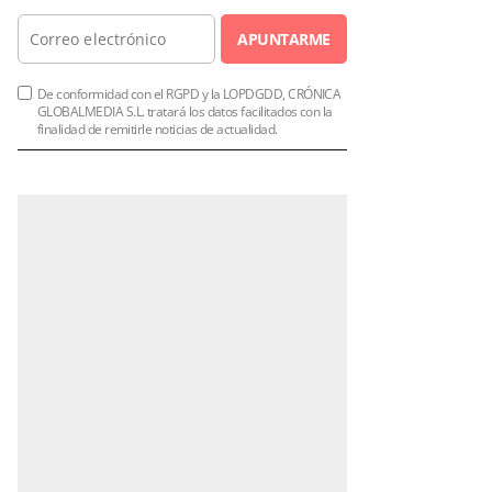
APUNTARME
De conformidad con el RGPD y la LOPDGDD, CRÓNICA
GLOBALMEDIA S.L. tratará los datos facilitados con la
finalidad de remitirle noticias de actualidad.