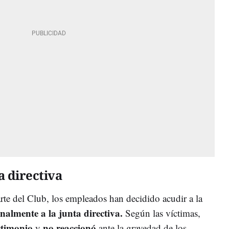
a directiva
rte del Club, los empleados han decidido acudir a la
almente a la junta directiva.
Según las víctimas,
stimonio
no reaccionó
y
ante la gravedad de los