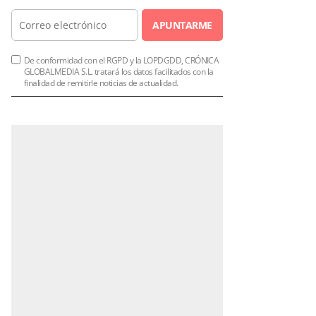
APUNTARME
De conformidad con el RGPD y la LOPDGDD, CRÓNICA
GLOBALMEDIA S.L. tratará los datos facilitados con la
finalidad de remitirle noticias de actualidad.