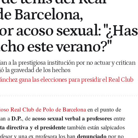
de Barcelona,
or acoso sexual: "¿Has
cho este verano?"
n a la prestigiosa institución por no actuar y critican
jó la gravedad de los hechos
ánchez gana las elecciones para presidir el Real Club
gioso Real Club de Polo de Barcelona
en el punto de
D.P.
acoso sexual verbal a profesores
lan a
, de
entre
ta directiva y el presidente
también están salpicados
denunciado
ofesor y una ex profesora los han
por no