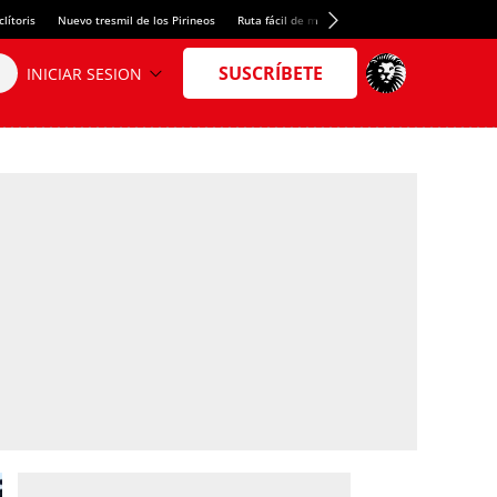
lítoris
Nuevo tresmil de los Pirineos
Ruta fácil de montaña
El arroz más meloso