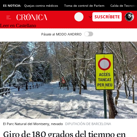
ES NOTICIA:
Quejas contra médicos
Toma de control de Parlem
Caída de Tecnotr
Leer en Castellano
Pásate al MODO AHORRO
El Parc Natural del Montseny, nevado
DIPUTACIÓN DE BARCELONA
Giro de 180 grados del tiempo en