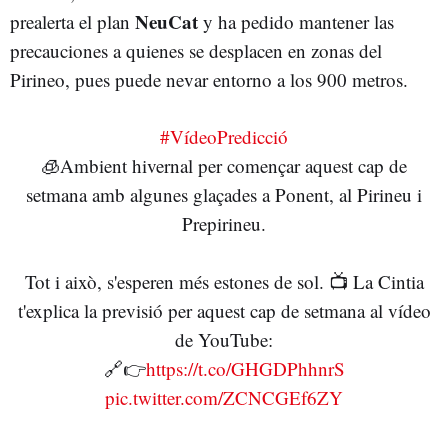
NeuCat
prealerta el plan
y ha pedido mantener las
precauciones a quienes se desplacen en zonas del
Pirineo, pues puede nevar entorno a los 900 metros.
#VídeoPredicció
🧊Ambient hivernal per començar aquest cap de
setmana amb algunes glaçades a Ponent, al Pirineu i
Prepirineu.
Tot i això, s'esperen més estones de sol. 📺 La Cintia
t'explica la previsió per aquest cap de setmana al vídeo
de YouTube:
🔗👉
https://t.co/GHGDPhhnrS
pic.twitter.com/ZCNCGEf6ZY