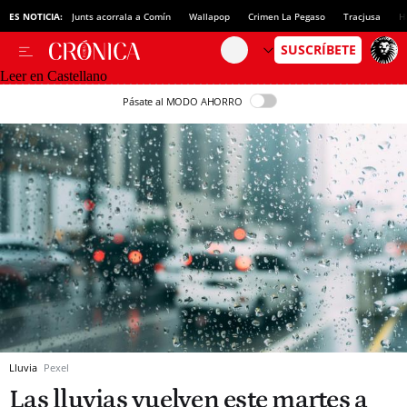
ES NOTICIA:
Junts acorrala a Comín
Wallapop
Crimen La Pegaso
Tracjusa
H
Leer en Castellano
Pásate al MODO AHORRO
Lluvia
Pexel
Las lluvias vuelven este martes a