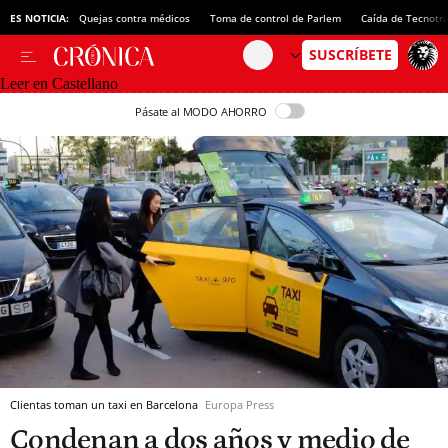
ES NOTICIA:
Quejas contra médicos
Toma de control de Parlem
Caída de Tecnotr
Leer en Castellano
Pásate al MODO AHORRO
Clientas toman un taxi en Barcelona
Europa Press
Condenan a dos años y medio de